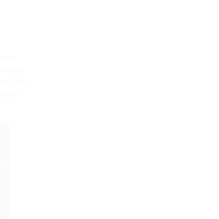
ng cụ
ửa video
 với chất
ắn cho