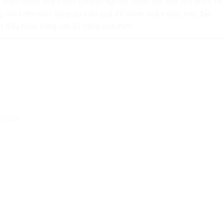
mềm chỉnh sửa video chuyên nghiệp, được các nhà làm phim và 
ng tìm kiếm một công cụ hiệu quả để chỉnh sửa video, việc
tải
ắt đầu hoặc nâng cao kỹ năng của mình.
Engine