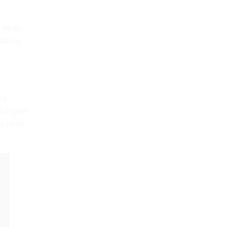
. Phiên
 Adobe
re
hời gian
ho phép