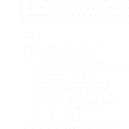
Adobe Premiere Pro CS6 là một trong những phần 
tập video trên toàn thế giới tin dùng. Nếu bạn đa
Premiere CS6
crack sẽ là lựa chọn lý tưởng để b
Mục lục
Giới thiệu phần mềm Adobe Premiere CS6
Link download Adobe Premiere CS6
Các tính năng nổi bật của Premiere CS6
Cải thiện hiệu suất với Adobe Mercury Playback 
Giao diện phần mềm thân thiện
Cung cấp tính năng Multi camera editing
Hỗ trợ chỉnh sửa trong thời gian thực
Cho phép chỉnh sửa âm thanh nâng cao
Hỗ trợ chuyển cảnh đa dạng, hiệu ứng video
Hỗ trợ xuất file với nhiều định dạng
Cho phép tuỳ chỉnh phím tắt
Hỗ trợ chỉnh sửa màu sắc chuyên nghiệp
Yêu cầu cấu hình tải Adobe Premiere CS6