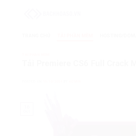
Skip
to
content
TRANG CHỦ
TẢI PHẦN MỀM
HOSTING/DOM
TẢI PHẦN MỀM
Tải Premiere CS6 Full Crack M
POSTED ON
16/10/2024
BY
ADMIN
16
Oct