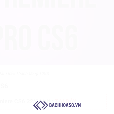
Đảm Bảo Thành Công 100%
CS6
ere CS6 32/64 bit :
TẠI ĐÂY