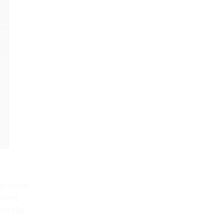
ợc bố trí
không
cs6 vẫn