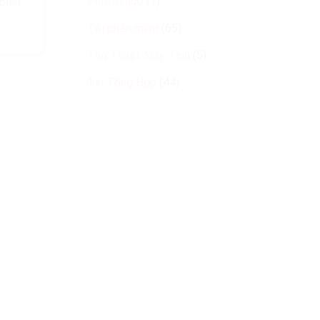
Photoshop
(7)
biên
Tải phần mềm
(65)
Thủ Thuật Máy Tính
(5)
Tin Tổng Hợp
(44)