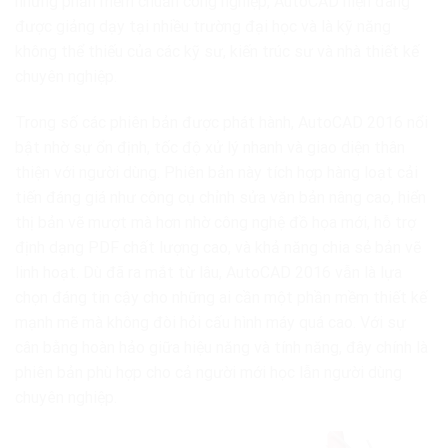
những phần mềm chuẩn công nghiệp, AutoCAD hiện đang
được giảng dạy tại nhiều trường đại học và là kỹ năng
không thể thiếu của các kỹ sư, kiến trúc sư và nhà thiết kế
chuyên nghiệp.
Trong số các phiên bản được phát hành, AutoCAD 2016 nổi
bật nhờ sự ổn định, tốc độ xử lý nhanh và giao diện thân
thiện với người dùng. Phiên bản này tích hợp hàng loạt cải
tiến đáng giá như công cụ chỉnh sửa văn bản nâng cao, hiển
thị bản vẽ mượt mà hơn nhờ công nghệ đồ họa mới, hỗ trợ
định dạng PDF chất lượng cao, và khả năng chia sẻ bản vẽ
linh hoạt. Dù đã ra mắt từ lâu, AutoCAD 2016 vẫn là lựa
chọn đáng tin cậy cho những ai cần một phần mềm thiết kế
mạnh mẽ mà không đòi hỏi cấu hình máy quá cao. Với sự
cân bằng hoàn hảo giữa hiệu năng và tính năng, đây chính là
phiên bản phù hợp cho cả người mới học lẫn người dùng
chuyên nghiệp.