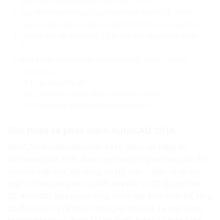
Giới thiệu về phần mềm AutoCAD 2016
Các tính năng nổi bật của phần mềm AutoCAD 2016
Yêu cầu cấu hình cài đặt AutoCAD 2016 cho máy tính
Hướng dẫn tải AutoCAD 2016 chi tiết từng bước từ A –
Z
Một số lỗi thường gặp trên AutoCAD 2016 và cách
khắc phục
Lỗi thiếu file dll
Lỗi không tương thích với hệ điều hành
Lỗi không thể khởi động phần mềm
Giới thiệu về phần mềm AutoCAD 2016
AutoCAD là phần mềm thiết kế kỹ thuật nổi tiếng do
Autodesk phát triển, được ứng dụng rộng rãi trong các lĩnh
vực như kiến trúc, xây dựng, cơ khí, điện – điện tử và nội
thất. Với khả năng vẽ và chỉnh sửa bản vẽ 2D lẫn mô hình
3D, AutoCAD giúp người dùng tối ưu quy trình thiết kế, tăng
độ chính xác và tiết kiệm thời gian thi công. Là một trong