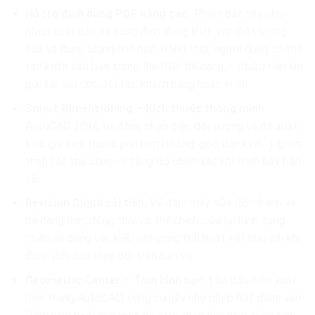
Hỗ trợ định dạng PDF nâng cao:
Phiên bản này cho
phép xuất bản vẽ sang định dạng PDF với chất lượng
cao và dung lượng nhỏ hơn. Đồng thời, người dùng có thể
tìm kiếm văn bản trong file PDF dễ dàng – thuận tiện khi
gửi tài liệu cho đối tác, khách hàng hoặc in ấn.
Smart Dimensioning – Kích thước thông minh:
AutoCAD 2016 tự động nhận diện đối tượng và đề xuất
kiểu ghi kích thước phù hợp (thẳng, góc, bán kính…), giảm
thao tác thủ công và tăng độ chính xác khi trình bày bản
vẽ.
Revision Cloud cải tiến:
Vẽ đám mây sửa đổi nhanh và
dễ dàng hơn, đồng thời có thể chỉnh sửa lại hình dạng
hoặc áp dụng các kiểu nét cong linh hoạt, rất hữu ích khi
đánh dấu các thay đổi trên bản vẽ.
Geometric Center – Tâm hình học:
Lần đầu tiên xuất
hiện trong AutoCAD, công cụ này cho phép bắt điểm vào