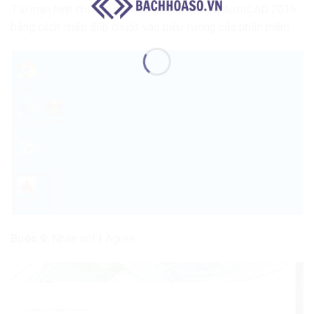
Tại màn hình chính của desktop bạn mở lại AutoCAD 2016
bằng cách nhấp đúp chuột vào biểu tượng của phần mềm.
Bước 9:
Nhấn nút I Agree.