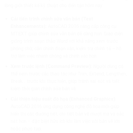
lòng giới thiết kế kỹ thuật cho đến tận hôm nay.
Cải tiến trình chỉnh sửa văn bản (Text
Enhancements):
AutoCAD 2016 nâng cấp công cụ
MTEXT giúp chỉnh sửa văn bản dễ dàng hơn. Giao diện
giống trình soạn thảo Word với khả năng xem trước
phông chữ, căn chỉnh đoạn văn, kiểm tra chính tả – hỗ
trợ làm việc nhanh chóng và chính xác hơn.
Xem trước lệnh (Command Preview):
Người dùng có
thể xem trước các thao tác như Trim, Extend, Lengthen,
Break… trước khi thực hiện, giúp tránh sai sót và tiết
kiệm thời gian chỉnh sửa bản vẽ.
Cải thiện hiệu suất đồ họa (Enhanced Graphics):
AutoCAD 2016 ứng dụng công nghệ đồ họa mới giúp
hiển thị các đường nét, chi tiết bản vẽ mượt mà và sắc
nét hơn – đặc biệt hữu ích khi làm việc với bản vẽ lớn
hoặc phức tạp.