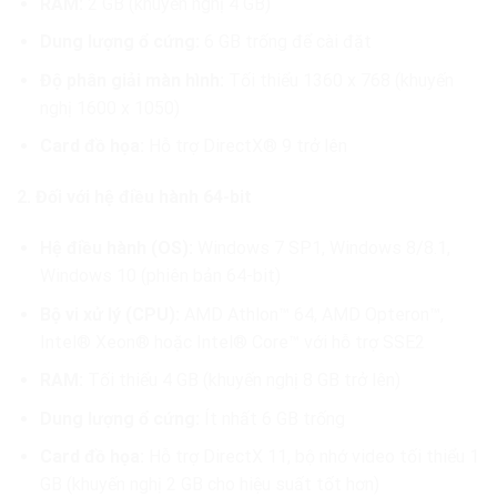
RAM:
2 GB (khuyến nghị 4 GB)
Dung lượng ổ cứng:
6 GB trống để cài đặt
Độ phân giải màn hình:
Tối thiểu 1360 x 768 (khuyến
nghị 1600 x 1050)
Card đồ họa:
Hỗ trợ DirectX® 9 trở lên
2. Đối với hệ điều hành 64-bit
Hệ điều hành (OS):
Windows 7 SP1, Windows 8/8.1,
Windows 10 (phiên bản 64-bit)
Bộ vi xử lý (CPU):
AMD Athlon™ 64, AMD Opteron™,
Intel® Xeon® hoặc Intel® Core™ với hỗ trợ SSE2
RAM:
Tối thiểu 4 GB (khuyến nghị 8 GB trở lên)
Dung lượng ổ cứng:
Ít nhất 6 GB trống
Card đồ họa:
Hỗ trợ DirectX 11, bộ nhớ video tối thiểu 1
GB (khuyến nghị 2 GB cho hiệu suất tốt hơn)