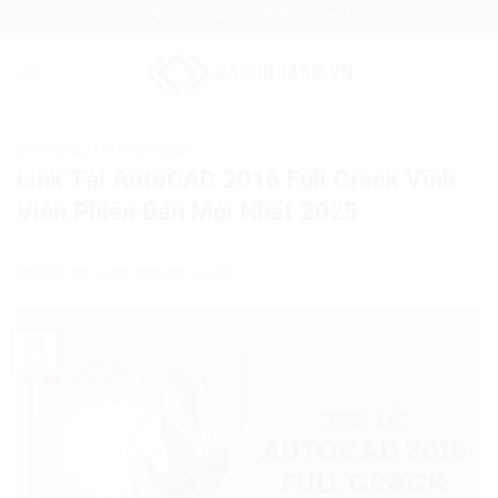
Skip
TRANG TIN TỨC CÔNG NGHỆ
to
content
AUTOCAD
,
TẢI PHẦN MỀM
Link Tải AutoCAD 2016 Full Crack Vĩnh
Viễn Phiên Bản Mới Nhất 2025
POSTED ON
24/07/2025
BY
ADMIN
24
Jul