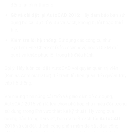
động lại bình thường.
Gỡ và cài đặt lại AutoCAD 2016:
Hãy đảm bảo bạn sử
dụng bộ cài đặt đầy đủ và sạch, không bị lỗi hoặc thiếu
file.
Kiểm tra lỗi hệ thống:
Sử dụng các công cụ như
System File Checker (sfc /scannow) hoặc DISM để
quét và khắc phục lỗi trong hệ điều hành.
Gợi ý: Hãy luôn cài đặt AutoCAD với quyền quản trị viên
(Run as Administrator) để tránh lỗi liên quan đến quyền truy
cập hệ thống.
Với những tính năng cải tiến và giao diện dễ sử dụng,
AutoCAD 2016 vẫn là lựa chọn phù hợp cho nhiều đối tượng
sử dụng trong lĩnh vực thiết kế kỹ thuật. Hy vọng qua
hướng dẫn trong bài viết, bạn đã biết cách
tải AutoCAD
2016
và cài đặt thành công phần mềm để bắt đầu công