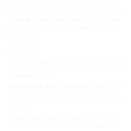
tính bị thiếu các tệp thư viện liên kết động (.dll) – những
tệp quan trọng giúp AutoCAD 2016 hoạt động bình thường.
Nguyên nhân có thể do quá trình cài đặt bị lỗi, phần mềm
diệt virus chặn file, hoặc do hệ thống Windows bị thiếu
thành phần hỗ trợ.
Cách khắc phục:
Gỡ và cài đặt lại AutoCAD 2016:
Đảm bảo quá trình cài
đặt diễn ra đầy đủ, không bị gián đoạn hoặc bị chặn bởi
phần mềm diệt virus.
Bổ sung file .dll bị thiếu:
Tìm đúng tên file báo lỗi và tải
từ các nguồn uy tín (ví dụ: trang chủ Microsoft hoặc
DLL-files.com), sau đó chép vào thư mục hệ thống theo
hướng dẫn.
Sử dụng công cụ quét lỗi hệ thống:
Dùng tính năng
System File Checker (SFC) có sẵn trên Windows để