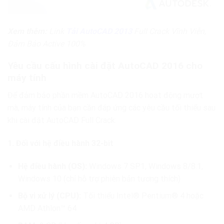
Xem thêm:
Link
Tải AutoCAD 2013
Full Crack Vĩnh Viễn,
Đảm Bảo Active 100%
Yêu cầu cấu hình cài đặt AutoCAD 2016 cho
máy tính
Để đảm bảo phần mềm AutoCAD 2016 hoạt động mượt
mà, máy tính của bạn cần đáp ứng các yêu cầu tối thiểu sau
khi cài đặt AutoCAD Full Crack:
1. Đối với hệ điều hành 32-bit
Hệ điều hành (OS):
Windows 7 SP1, Windows 8/8.1,
Windows 10 (chỉ hỗ trợ phiên bản tương thích)
Bộ vi xử lý (CPU):
Tối thiểu Intel® Pentium® 4 hoặc
AMD Athlon™ 64