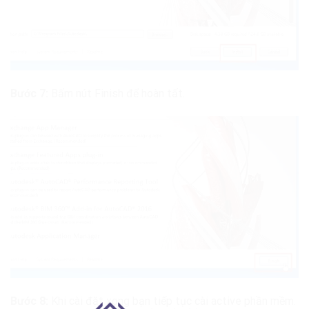
Bước 7:
Bấm nút Finish để hoàn tất.
Bước 8:
Khi cài đặt xong bạn tiếp tục cài active phần mềm.