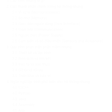
Lập trình nhúng là gì?
Các thành phần chính trong hệ thống nhúng
Vi xử lý (Microprocessor)
Bộ nhớ (Memory)
Giao diện người dùng (User Interface)
Giao tiếp (Communication)
Nguồn điện (Power Supply)
Cảm biến và bộ điều khiển (Sensors and Actuators)
Quy trình phát triển phần mềm nhúng
Thiết kế và lập trình
Biên dịch và liên kết
Đặc tả và xác thực
Gỡ lỗi và tối ưu
Triển khai và bảo trì
Ngôn ngữ lập trình phổ biến cho hệ thống nhúng
C/C++
Python
Java
Assembly
Ada