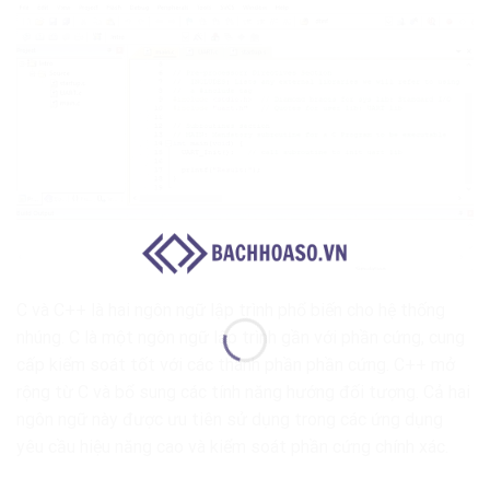
C và C++ là hai ngôn ngữ lập trình phổ biến cho hệ thống
nhúng. C là một ngôn ngữ lập trình gần với phần cứng, cung
cấp kiểm soát tốt với các thành phần phần cứng.
C++
mở
rộng từ C và bổ sung các tính năng hướng đối tượng. Cả hai
ngôn ngữ này được ưu tiên sử dụng trong các ứng dụng
yêu cầu hiệu năng cao và kiểm soát phần cứng chính xác.