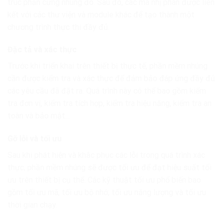
trúc phần cứng nhúng đó. Sau đó, các mã nhị phân được liên
kết với các thư viện và module khác để tạo thành một
chương trình thực thi đầy đủ.
Đặc tả và xác thực
Trước khi triển khai trên thiết bị thực tế, phần mềm nhúng
cần được kiểm tra và xác thực để đảm bảo đáp ứng đầy đủ
các yêu cầu đã đặt ra. Quá trình này có thể bao gồm kiểm
tra đơn vị, kiểm tra tích hợp, kiểm tra hiệu năng, kiểm tra an
toàn và bảo mật…
Gỡ lỗi và tối ưu
Sau khi phát hiện và khắc phục các lỗi trong quá trình xác
thực, phần mềm nhúng sẽ được tối ưu để đạt hiệu suất tối
ưu trên thiết bị cụ thể. Các kỹ thuật tối ưu phổ biến bao
gồm tối ưu mã, tối ưu bộ nhớ, tối ưu năng lượng và tối ưu
thời gian chạy.