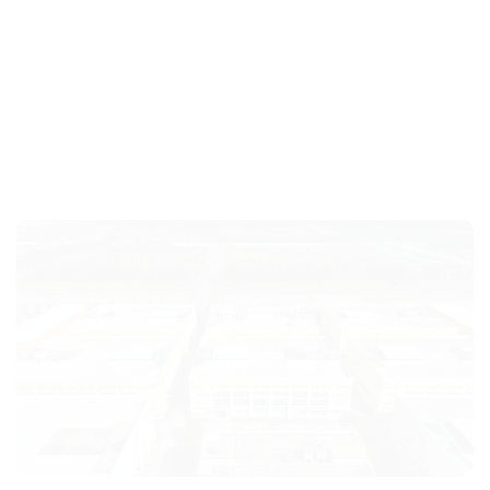
LIÊN HỆ
Địa chỉ: 359 Lý Thường Kiệt, P.9, Quận Tân Bình, TP.HCM
Email:
info.bachhoaso.vn@gmail.com
Hotline: 085 884 8735
TIN MỚI