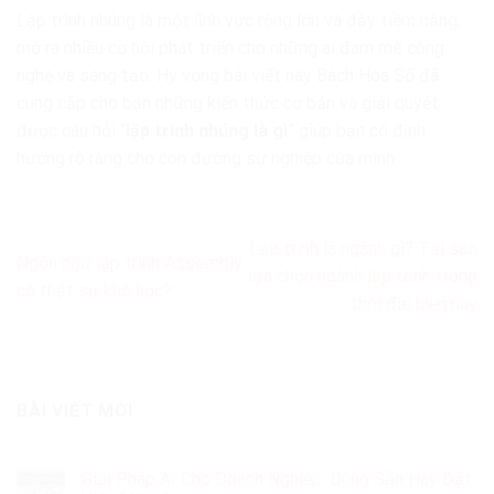
Lập trình nhúng là một lĩnh vực rộng lớn và đầy tiềm năng,
mở ra nhiều cơ hội phát triển cho những ai đam mê công
nghệ và sáng tạo. Hy vọng bài viết này Bách Hóa Số đã
cung cấp cho bạn những kiến thức cơ bản và giải quyết
được câu hỏi “
lập trình nhúng là gì
” giúp bạn có định
hướng rõ ràng cho con đường sự nghiệp của mình.
Lập trình là ngành gì? Tại sao
Ngôn ngữ lập trình Assembly
lựa chọn ngành lập trình trong
có thật sự khó học?
thời đại hiện nay
BÀI VIẾT MỚI
Giải Pháp AI Cho Doanh Nghiệp: Dùng Sẵn Hay Đặt