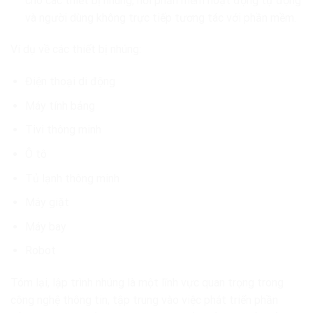
cho các thiết bị nhúng, nơi phần mềm hoạt động tự động
và người dùng không trực tiếp tương tác với phần mềm.
Ví dụ về các thiết bị nhúng:
Điện thoại di động
Máy tính bảng
Tivi thông minh
Ô tô
Tủ lạnh thông minh
Máy giặt
Máy bay
Robot
Tóm lại, lập trình nhúng là một lĩnh vực quan trọng trong
công nghệ thông tin, tập trung vào việc phát triển phần