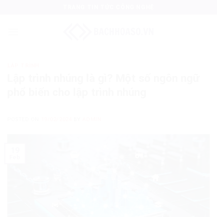
Skip
TRANG TIN TỨC CÔNG NGHỆ
to
content
LẬP TRÌNH
Lập trình nhúng là gì? Một số ngôn ngữ
phổ biến cho lập trình nhúng
POSTED ON
19/02/2024
BY
ADMIN
19
Feb