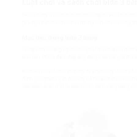
Luật chơi và cách chơi bida 3 bă
Bida 3 băng là bộ môn được nhiều người yêu thích nhờ
quả, người chơi cần nắm rõ những luật cơ bản cũng n
Mục tiêu trong bida 3 băng
Trong bida 3 băng, người chơi phải thực hiện cú đánh 
mặt bàn. Khi cú đánh đáp ứng đúng điều kiện, cơ thủ s
Khác với bida lỗ chỉ tập trung đưa bi xuống lỗ, bida 3
đánh, góc phản xạ và độ xoáy để bi cái chạm đủ số băng
việc kiểm soát vị trí bi sau mỗi cú đánh cũng đóng vai