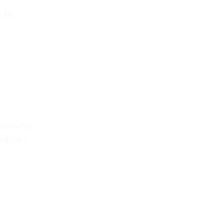
à lực
sẽ có khu
cách đặt