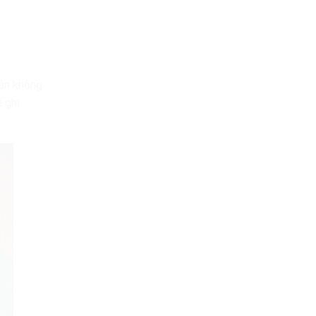
bàn không
ể ghi