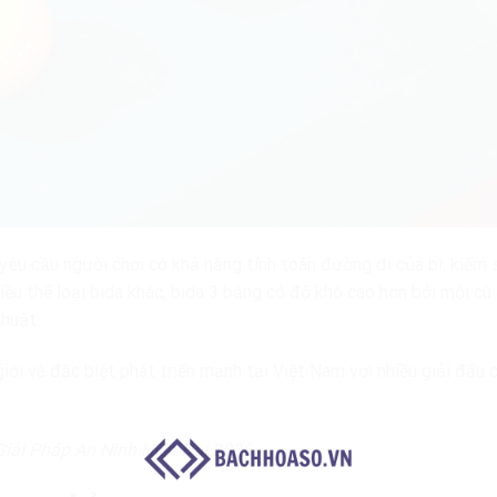
, yêu cầu người chơi có khả năng tính toán đường đi của bi, kiểm 
iều thể loại bida khác, bida 3 băng có độ khó cao hơn bởi mỗi cú
thuật.
giới và đặc biệt phát triển mạnh tại Việt Nam với nhiều giải đấu
Giải Pháp An Ninh Hiện Đại 2026