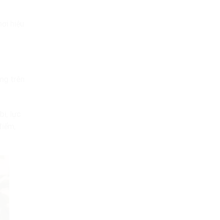
ơi hiệu
ăng trên
bi, lực
điểm,