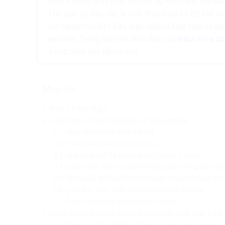
Bida 3 băng là bộ môn đòi hỏi sự khéo léo, khả nă
tính giải trí, đây còn là hình thức bida có độ khó
với người mới bắt đầu, việc nắm rõ luật chơi và cá
quả hơn. Trong bài viết dưới đây của
Bách Hóa Số
trọng dành cho người mới.
Mục lục
Bida 3 băng là gì?
Luật chơi và cách chơi bida 3 băng cơ bản
Mục tiêu trong bida 3 băng
Tiêu chuẩn bàn bida 3 băng
Quy định đặt bi trong bida Carom 3 băng
Cách thực hiện cú đánh khai cuộc trong bida 3 
Những lỗi phổ biến khiến người chơi mất lượt tr
Luật kết thúc trận đấu bida carom 3 băng
Cách tính điểm trong bida 3 băng
Cách áp dụng bộ số Conti trong cách chơi bida 3 bă