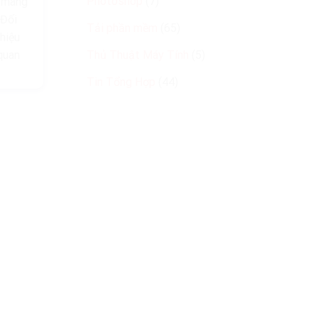
Photoshop
(7)
ỉ mang
 Đối
Tải phần mềm
(65)
hiệu
quan
Thủ Thuật Máy Tính
(5)
Tin Tổng Hợp
(44)