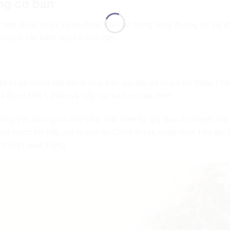
ng cơ bản
 tính chiến thuật và độ chính xác cao trong từng đường cơ. Để ch
hư cách vận hành của bộ môn này.
để bi cái chạm vào hai bi mục tiêu sau khi đã chạm tối thiểu 3 b
ẽ được tính 1 điểm và tiếp tục lượt cơ của mình.
 băng yêu cầu người chơi phải tính toán kỹ quỹ đạo di chuyển của 
 trước khi tiếp xúc bi còn lại. Chính vì vậy, ngoài mục tiêu ghi 
 trò rất quan trọng.