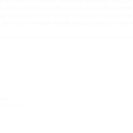
ng tính toán và tư duy chiến thuật trong từng cú đánh. Không ch
 cao, thu hút đông đảo người chơi từ nghiệp dư đến chuyên nghiệp.
c kỹ thuật cơ bản sẽ giúp cải thiện khả năng kiểm soát đường bi 
, hãy cùng tìm hiểu
cách chơi bida 3 băng
cùng những kỹ thuật 
băng
ong bida carom
ng