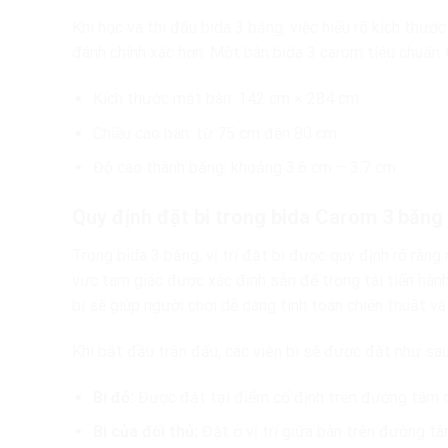
Khi học và thi đấu bida 3 băng, việc hiểu rõ kích thướ
đánh chính xác hơn. Một bàn bida 3 carom tiêu chuẩn
Kích thước mặt bàn: 142 cm × 284 cm
Chiều cao bàn: từ 75 cm đến 80 cm
Độ cao thành băng: khoảng 3.6 cm – 3.7 cm
Quy định đặt bi trong bida Carom 3 băng
Trong bida 3 băng, vị trí đặt bi được quy định rõ rà
vực tam giác được xác định sẵn để trọng tài tiến hành
bi sẽ giúp người chơi dễ dàng tính toán chiến thuật và
Khi bắt đầu trận đấu, các viên bi sẽ được đặt như sau
Bi đỏ:
Được đặt tại điểm cố định trên đường tâm d
Bi của đối thủ:
Đặt ở vị trí giữa bàn trên đường tâ