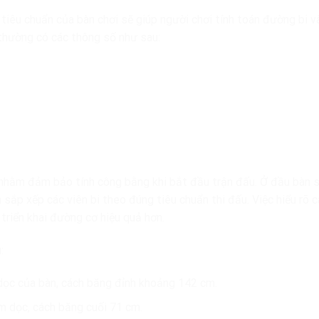
c tiêu chuẩn của bàn chơi sẽ giúp người chơi tính toán đường bi v
 thường có các thông số như sau:
ng nhằm đảm bảo tính công bằng khi bắt đầu trận đấu. Ở đầu bàn 
 sắp xếp các viên bi theo đúng tiêu chuẩn thi đấu. Việc hiểu rõ 
 triển khai đường cơ hiệu quả hơn.
:
ọc của bàn, cách băng đỉnh khoảng 142 cm.
m dọc, cách băng cuối 71 cm.