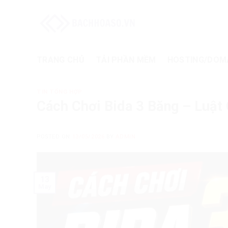
Skip
to
content
TRANG CHỦ
TẢI PHẦN MỀM
HOSTING/DOM
TIN TỔNG HỢP
Cách Chơi Bida 3 Băng – Luật
POSTED ON
13/05/2026
BY
ADMIN
13
May