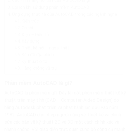
Các tính năng nổi bật của AutoCAD là gì?
Lợi ích khi sử dụng phần mềm AutoCAD
Ứng dụng thực tế của AutoCAD trong các ngành nghề
Kiến trúc
Cơ khí
Điện – Điện tử
Xây dựng
Thiết kế nội – ngoại thất
Bản đồ địa chính
Kỹ thuật ô tô
Hàng không vũ trụ
Phần mềm AutoCAD là gì?
AutoCAD là phần mềm gì? Đây là một phần mềm thiết kế kỹ
thuật trên máy tính (CAD – Computer-Aided Design) do
hãng Autodesk phát triển và phát hành lần đầu vào năm
1982. AutoCAD cho phép người dùng vẽ, thiết kế và chỉnh
sửa các bản vẽ kỹ thuật 2D và 3D một cách chính xác và
nhanh chóng. Với giao diện trực quan cùng bộ công cụ mạnh