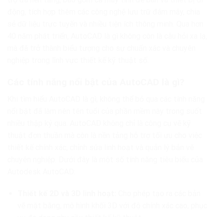
động, tích hợp thêm các công nghệ lưu trữ đám mây, chia
sẻ dữ liệu trực tuyến và nhiều tiện ích thông minh. Qua hơn
40 năm phát triển, AutoCAD là gì không còn là câu hỏi xa lạ,
mà đã trở thành biểu tượng cho sự chuẩn xác và chuyên
nghiệp trong lĩnh vực thiết kế kỹ thuật số.
Các tính năng nổi bật của AutoCAD là gì?
Khi tìm hiểu AutoCAD là gì, không thể bỏ qua các tính năng
nổi bật đã làm nên tên tuổi của phần mềm này trong suốt
nhiều thập kỷ qua. AutoCAD không chỉ là công cụ vẽ kỹ
thuật đơn thuần mà còn là nền tảng hỗ trợ tối ưu cho việc
thiết kế chính xác, chỉnh sửa linh hoạt và quản lý bản vẽ
chuyên nghiệp. Dưới đây là một số tính năng tiêu biểu của
Autodesk AutoCAD:
Thiết kế 2D và 3D linh hoạt:
Cho phép tạo ra các bản
vẽ mặt bằng, mô hình khối 3D với độ chính xác cao, phục