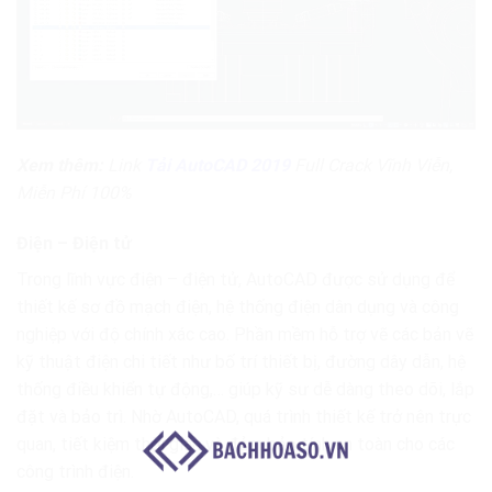
Xem thêm:
Link
Tải AutoCAD 2019
Full Crack Vĩnh Viễn,
Miễn Phí 100%
Điện – Điện tử
Trong lĩnh vực điện – điện tử, AutoCAD được sử dụng để
thiết kế sơ đồ mạch điện, hệ thống điện dân dụng và công
nghiệp với độ chính xác cao. Phần mềm hỗ trợ vẽ các bản vẽ
kỹ thuật điện chi tiết như bố trí thiết bị, đường dây dẫn, hệ
thống điều khiển tự động,… giúp kỹ sư dễ dàng theo dõi, lắp
đặt và bảo trì. Nhờ AutoCAD, quá trình thiết kế trở nên trực
quan, tiết kiệm thời gian và đảm bảo tính an toàn cho các
công trình điện.