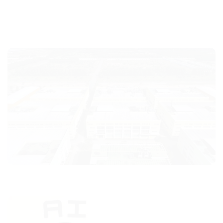
Hotline: 085 884 8735
TIN MỚI
Giải Pháp AI Cho Doanh Nghiệp: Dùng Sẵn Hay Đặt Viết Riêng?