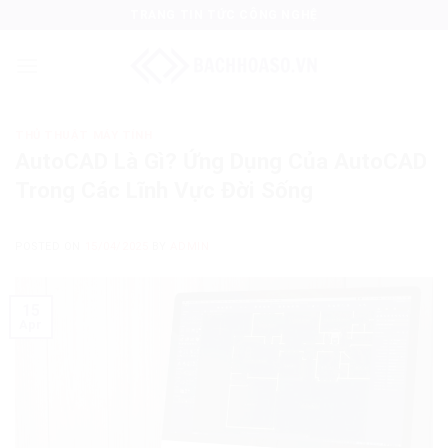
Skip
TRANG TIN TỨC CÔNG NGHỆ
to
content
THỦ THUẬT MÁY TÍNH
AutoCAD Là Gì? Ứng Dụng Của AutoCAD
Trong Các Lĩnh Vực Đời Sống
POSTED ON
15/04/2025
BY
ADMIN
15
Apr