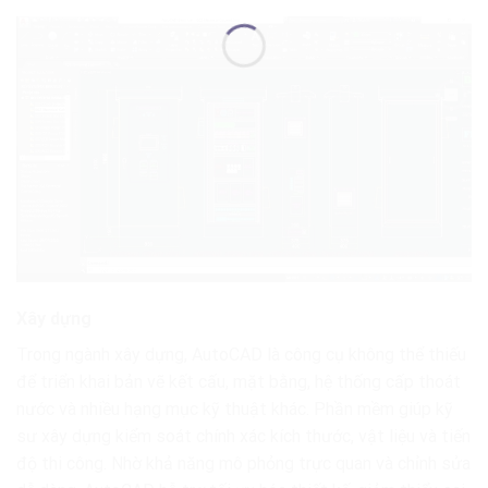
Xây dựng
Trong ngành xây dựng, AutoCAD là công cụ không thể thiếu
để triển khai bản vẽ kết cấu, mặt bằng, hệ thống cấp thoát
nước và nhiều hạng mục kỹ thuật khác. Phần mềm giúp kỹ
sư xây dựng kiểm soát chính xác kích thước, vật liệu và tiến
độ thi công. Nhờ khả năng mô phỏng trực quan và chỉnh sửa