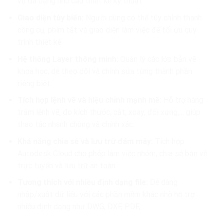
vụ đa dạng nhu cầu thiết kế kỹ thuật.
Giao diện tùy biến:
Người dùng có thể tùy chỉnh thanh
công cụ, phím tắt và giao diện làm việc để tối ưu quy
trình thiết kế.
Hệ thống Layer thông minh:
Quản lý các lớp bản vẽ
khoa học, dễ theo dõi và chỉnh sửa từng thành phần
riêng biệt.
Tích hợp lệnh vẽ và hiệu chỉnh mạnh mẽ:
Hỗ trợ hàng
trăm lệnh vẽ, đo kích thước, cắt, xoay, đối xứng,… giúp
thao tác nhanh chóng và chính xác.
Khả năng chia sẻ và lưu trữ đám mây:
Tích hợp
Autodesk Cloud cho phép làm việc nhóm, chia sẻ bản vẽ
trực tuyến và lưu trữ an toàn.
Tương thích với nhiều định dạng file:
Dễ dàng
nhập/xuất dữ liệu với các phần mềm khác nhờ hỗ trợ
nhiều định dạng như DWG, DXF, PDF,…